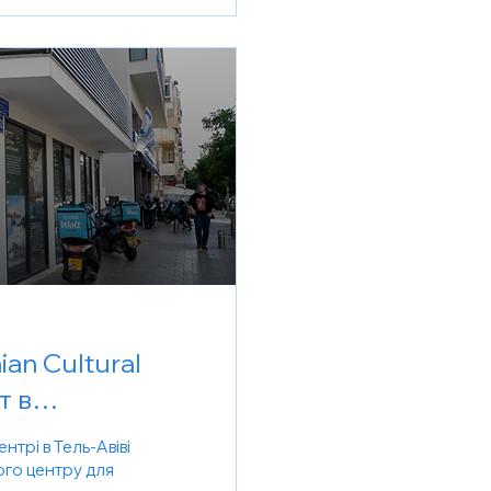
ian Cultural
т в
трі в Тель-
трі в Тель-Авіві
ого центру для