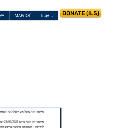
DONATE (ILS)
VA
МАРЛОҐ
Еще...