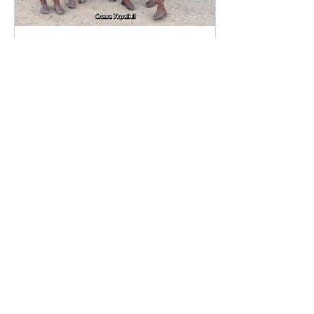
21 окт. 2023 г.
∙
1
мин.
Разом переможемо!
Після жахливого нападу
теростів Хамаса на
Ізраїль, українські вояки
надіслали відео
підтримки і солідарності.
Бійці 33 батальйону...
54
0