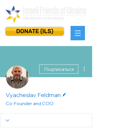
DONATE (ILS)
Другие действия
Подписаться
Автор
Vyacheslav Feldman
Co-Founder and COO