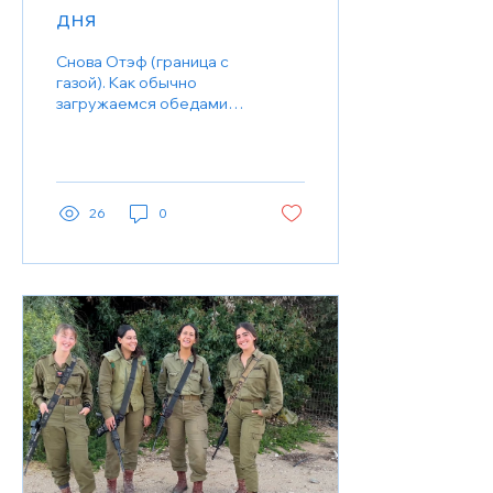
дня
Снова Отэф (граница с
газой). Как обычно
загружаемся обедами и
другими вещами по
запросам приграничных
мошавов для солдат
(точнее...
26
0