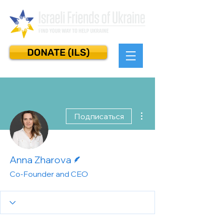
DONATE (ILS)
Другие действия
Подписаться
Автор
Anna Zharova
Co-Founder and CEO