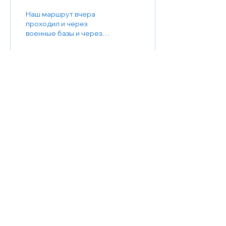
Наш маршрут вчера
проходил и через
военные базы и через
южные кибуцы, в котрых
временно
расположились
военные. От всех
слышим, что такие...
27
0
Поделиться
©
2016 - 2026
Israeli Friends of Ukraine
Еmail:
isra.friends@gmail.com