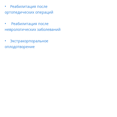
•    Реабилитация после 
ортопедических операций
•     Реабилитация после 
неврологических заболеваний
•    Экстракорпоральное 
оплодотворение
Для более подробной информации 
свяжитесь с нами по электронной 
почте 
isra.friends@gmail.com
МЕДИЦИНСКИЙ МОСТ
Больницы
Недавние посты
Смотреть все