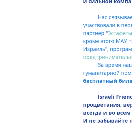
и сильной компа
          Нас связывает с МАУ почти трехлетняя история партнерства и дружбы. МАУ 
участвовали в пер
партнер "
Эстафеты
кроме этого МАУ п
Израиль", програм
предпринимательс
          За в
гуманитарной по
бесплатный бил
          Israeli Friends of Ukraine желает нашим дорогим крылышкам успехов, 
процветания, ве
всегда и во всем
И не забывайте н