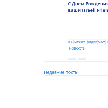
С Днем Рождения!
ваши Israeli Frie
IFU
Бизнес форум
МАУ
Э
НОВОСТИ
Недавние посты