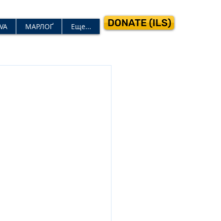
DONATE (ILS)
VA
МАРЛОҐ
Еще...