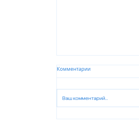
Комментарии
Ваш комментарий...
About the Incident at the
Ukrainian Cultural Center in
Tel Aviv | Про інцидент в
Українському культурному