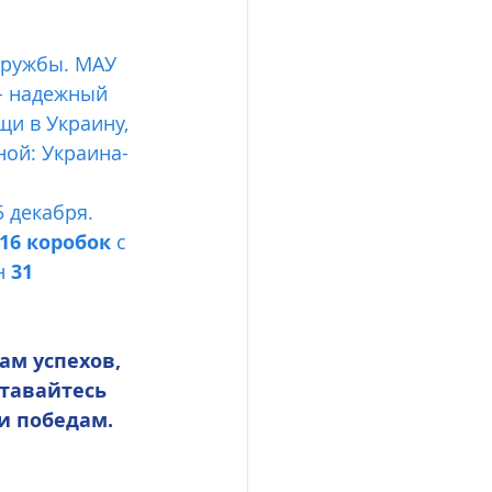
- надежный 
и в Украину, 
ной: Украина-
5 декабря.
516 коробок
 с 
н 
31 
тавайтесь 
и победам. 