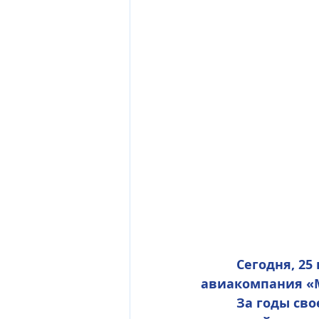
          Сегодня, 25 ноября 2016 года, наш верный и надежный партнер - 
авиакомпания «
          За годы своего существования МАУ выросла и стала большой, доброй 