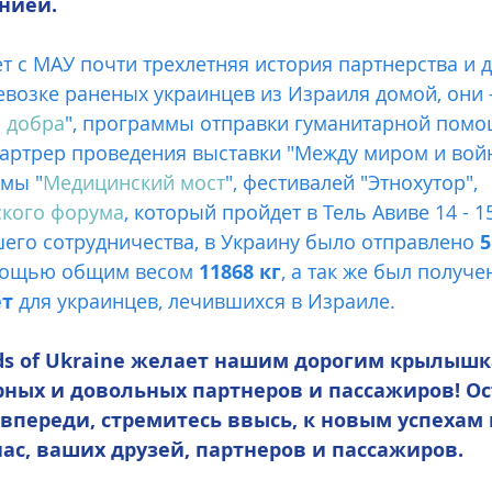
нией.
евозке раненых украинцев из Израиля домой, они 
 добра
", программы отправки гуманитарной помощ
артрер проведения выставки "Между миром и вой
мы "
Медицинский мост
", фестивалей "Этнохутор", 
кого форума
, который пройдет в Тель Авиве 14 - 1
ремя нашего сотрудничества, в Украину было отправлено
 
мощью общим весом 
11868 кг
, а так же был получе
ет
 для украинцев, лечившихся в Израиле.
рных и довольных партнеров и пассажиров! Ос
 впереди, стремитесь ввысь, к новым успехам 
ас, ваших друзей, партнеров и пассажиров.