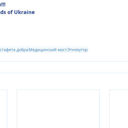
!!
nds of Ukraine
стафета добра
Медицинский мост
Этнохутор