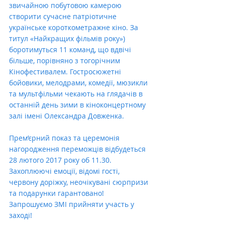
звичайною побутовою камерою 
створити сучасне патріотичне 
українське короткометражне кіно. За 
титул «Найкращих фільмів року») 
боротимуться 11 команд, що вдвічі 
більше, порівняно з тогорічним 
Кінофестивалем. Гостросюжетні 
бойовики, мелодрами, комедії, мюзикли 
та мультфільми чекають на глядачів в 
останній день зими в кіноконцертному 
залі імені Олександра Довженка. 
Прем’єрний показ та церемонія 
нагородження переможців відбудеться 
28 лютого 2017 року об 11.30. 
Захоплюючі емоції, відомі гості, 
червону доріжку, неочікувані сюрпризи 
та подарунки гарантовано! 
Запрошуємо ЗМІ прийняти участь у 
заході! 