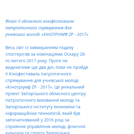
Фінал II обласного кінофестивалю 
патріотичного спрямування для 
учнівської молоді «КІНОТРІУМФ ZP - 2017» 
Весь світ із завмиранням подиху 
спостерігав за номінаціями Оскару 26-
го лютого 2017 року. Проте не 
видихатиме ще два дні, поки не пройде 
II Кінофестиваль патріотичного 
спрямування для учнівської молоді 
«Кінотріумф ZP - 2017». Це унікальний 
проект Запорізького обласного центру 
патріотичного виховання молоді та 
Запорізького інституту економіки та 
інформаційних технологій, який був 
започаткований у 2016 році за 
сприяння управління молоді, фізичної 
культури та спорту Запорізької 