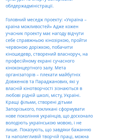
облдержадміністрації. 
Головний меседж проекту: «Україна – 
країна можливостей» Адже кожен 
учасник проекту має нагоду відчути 
себе справжньою кінозіркою, пройти 
червоною доріжкою, побачити 
кіношедевр, створений власноруч, на 
професійному екрані сучасного 
кіноконцертного залу. Мета 
організаторів – плекати майбутніх 
Довженків та Параджанових, які у 
власній кінотворчості зізнаються в 
любові рідній школі, місту, Україні. 
Кращі фільми, створені дітьми 
Запорізького, покликані сформувати 
нове покоління українців, що досконало 
володіють українською мовою, і не 
лише. Показують, що завдяки бажанню 
та наполегливій творчій праці, можна 