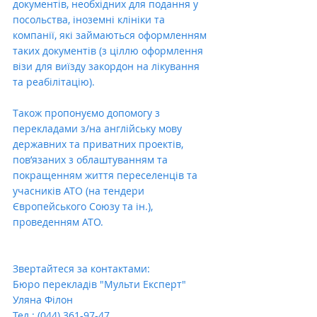
документів, необхідних для подання у 
посольства, іноземні клініки та 
компанії, які займаються оформленням 
таких документів (з ціллю оформлення 
візи для виїзду закордон на лікування 
та реабілітацію).
Також пропонуємо допомогу з 
перекладами з/на англійську мову 
державних та приватних проектів, 
пов’язаних з облаштуванням та 
покращенням життя переселенців та 
учасників АТО (на тендери 
Європейського Союзу та ін.), 
проведенням АТО.
Звертайтеся за контактами:
Бюро перекладів "Мульти Експерт"
Уляна Філон
Тел.: (044) 361-97-47