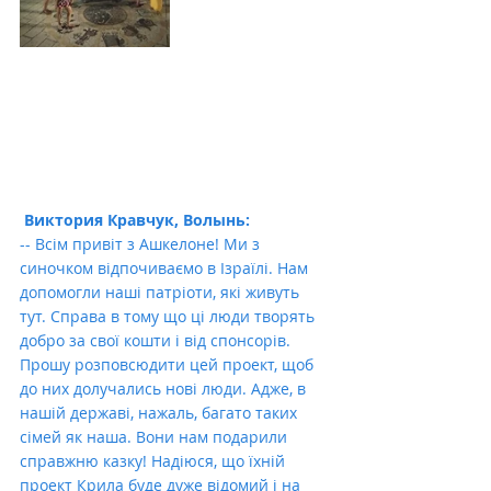
Виктория Кравчук, Волынь:
-- Всім привіт з Ашкелоне! Ми з 
синочком відпочиваємо в Ізраїлі. Нам 
допомогли наші патріоти, які живуть 
тут. Справа в тому що ці люди творять 
добро за свої кошти і від спонсорів. 
Прошу розповсюдити цей проект, щоб 
до них долучались нові люди. Адже, в 
нашій державі, нажаль, багато таких 
сімей як наша. Вони нам подарили 
справжню казку! Надіюся, що їхній 
проект Крила буде дуже відомий і на 