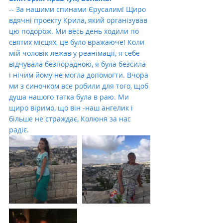
-- За нашими спинами Єрусалим! Щиро 
вдячні проекту Крила, який організував 
цю подорож. Ми весь день ходили по 
святих місцях, це було вражаюче! Коли 
мій чоловік лежав у реанімації, я себе 
відчувала безпорадною, я була безсила 
і нічим йому не могла допомогти. Вчора 
ми з синочком все робили для того, щоб 
душа нашого татка була в раю. Ми 
щиро віримо, що він -наш ангелик і 
більше не страждає, Колюня за нас 
радіє.