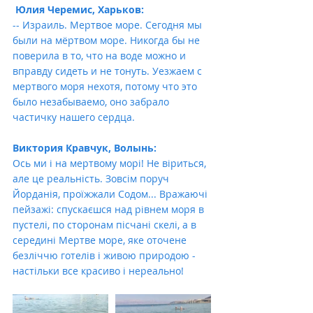
Юлия Черемис, Харьков:
-- Израиль. Мертвое море. Сегодня мы 
были на мёртвом море. Никогда бы не 
поверила в то, что на воде можно и 
вправду сидеть и не тонуть. Уезжаем с 
мертвого моря нехотя, потому что это 
было незабываемо, оно забрало 
частичку нашего сердца.
Виктория Кравчук, Волынь:
Ось ми і на мертвому морі! Не віриться, 
але це реальність. Зовсім поруч 
Йорданія, проїжжали Содом... Вражаючі 
пейзажі: спускаєшся над рівнем моря в 
пустелі, по сторонам пісчані скелі, а в 
середині Мертве море, яке оточене 
безліччю готелів і живою природою - 
настільки все красиво і нереально!