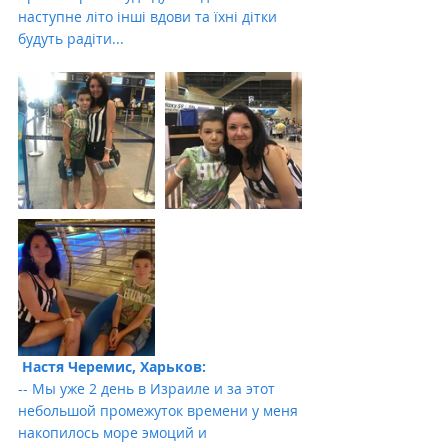
наступне літо інші вдови та їхні дітки 
будуть радіти...
 Настя Черемис, Харьков:
-- Мы уже 2 день в Израиле и за этот 
небольшой промежуток времени у меня 
накопилось море эмоций и 