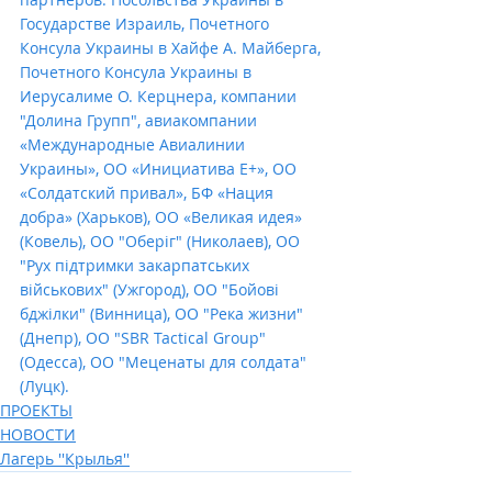
Государстве Израиль, Почетного 
Консула Украины в Хайфе А. Майберга, 
Почетного Консула Украины в 
Иерусалиме О. Керцнера, компании 
"Долина Групп", авиакомпании 
«Международные Авиалинии 
Украины», ОО «Инициатива Е+», ОО 
«Солдатский привал», БФ «Нация 
добра» (Харьков), ОО «Великая идея» 
(Ковель), ОО "Оберіг" (Николаев), ОО 
"Рух підтримки закарпатських 
військових" (Ужгород), ОО "Бойові 
бджілки" (Винница), ОО "Река жизни" 
(Днепр), ОО "SBR Tactical Group" 
(Одесса), ОО "Меценаты для солдата" 
(Луцк).
ПРОЕКТЫ
НОВОСТИ
Лагерь ''Крылья''