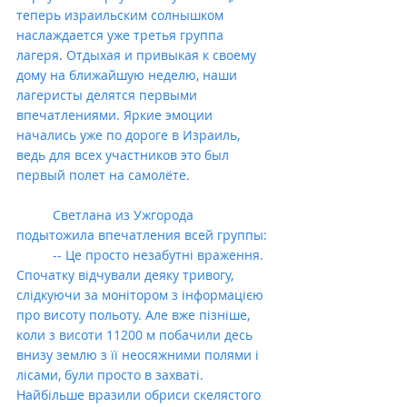
теперь израильским солнышком 
наслаждается уже третья группа 
лагеря. Отдыхая и привыкая к своему 
дому на ближайшую неделю, наши 
лагеристы делятся первыми 
впечатлениями. Яркие эмоции 
начались уже по дороге в Израиль, 
ведь для всех участников это был 
первый полет на самолёте.
          Светлана из Ужгорода 
подытожила впечатления всей группы:
          -- Це просто незабутні враження. 
Спочатку відчували деяку тривогу, 
слідкуючи за монітором з інформацією 
про висоту польоту. Але вже пізніше, 
коли з висоти 11200 м побачили десь 
внизу землю з її неосяжними полями і 
лісами, були просто в захваті. 
Найбільше вразили обриси скелястого 