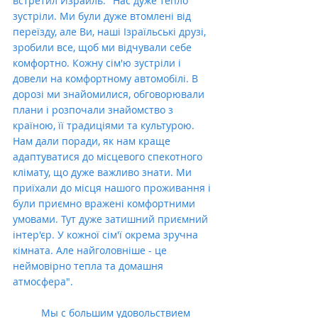
встретил Израиль: "Нас дуже тепло 
зустріли. Ми були дуже втомлені від 
переїзду, але Ви, наші Ізраїльські друзі, 
зробили все, щоб ми відчували себе 
комфортно. Кожну сім'ю зустріли і 
довели на комфортному автомобілі. В 
дорозі ми знайомилися, обговорювали 
плани і розпочали знайомство з 
країною, її традиціями та культурою. 
Нам дали поради, як нам краще 
адаптуватися до місцевого спекотного 
клімату, що дуже важливо знати. Ми 
приїхали до місця нашого проживання і 
були приємно вражені комфортними 
умовами. Тут дуже затишний приємний 
інтер'єр. У кожної сім'ї окрема зручна 
кімната. Але найголовніше - це 
неймовірно тепла та домашня 
атмосфера".
          Мы с большим удовольствием 