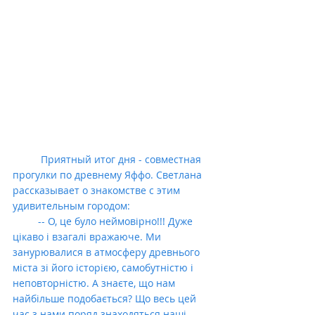
          Приятный итог дня - совместная 
прогулки по древнему Яффо. Светлана 
рассказывает о знакомстве с этим 
удивительным городом:
         -- О, це було неймовірно!!! Дуже 
цікаво і взагалі вражаюче. Ми 
занурювалися в атмосферу древнього 
міста зі його історією, самобутністю і 
неповторністю. А знаєте, що нам 
найбільше подобається? Що весь цей 
час з нами поряд знаходяться наші 