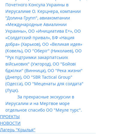
Почетного Консула Украины в 
Иерусалиме О. Керцнера, компании 
"Долина Групп", авиакомпании 
«Международные Авиалинии 
Украины», ОО «Инициатива Е+», ОО 
«Солдатский привал», БФ «Нация 
добра» (Харьков), ОО «Великая идея» 
(Ковель), ОО "Оберіг" (Николаев), ОО 
"Рух підтримки закарпатських 
військових" (Ужгород), ОО "Бойові 
бджілки" (Винница), ОО "Река жизни" 
(Днепр), ОО "SBR Tactical Group" 
(Одесса), ОО "Меценаты для солдата" 
(Луцк).
          За прекрасные экскурсии в 
Иерусалим и на Мертвое море 
отдельное спасибо ОО "Меуле турс".
ПРОЕКТЫ
НОВОСТИ
Лагерь ''Крылья''