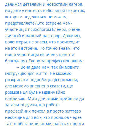
делимся деталями и новостями лагеря, 
но даже у нас есть небольшой секретик, 
которым поделиться не можем, 
представляете? Это встреча мам-
участниц с психологом Еленой, очень 
личный и важный разговор. Даже мы, 
волонтеры, не знаем, что происходит 
на этой встрече. Но точно знаем, что 
наши участницы ее очень ценят и 
благодарят Елену за профессионализм:
          -- Вона дала нам, так би мовити, 
інструкцію для життя. Не можемо 
розкривати подробиць цієї розмови, 
але можемо впевнено сказати, що 
розмова ця була надзвичайно 
важливою. Ми з дівчатами прийшли до 
загальної думки, що робота 
професійних психолів просто життєво 
необхідна для всіх, хто пройшов через 
такі ж обставини, як ми, навіть якщо ми 