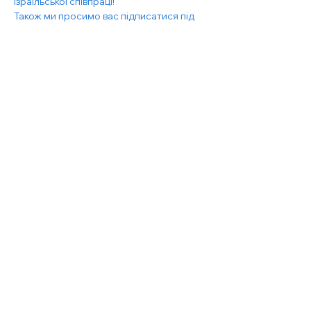
ізраїльської співпраці!
Також ми просимо вас підписатися під 
петицією, посилання: 
https://www.atzuma.co.il/noputinrussia
Побачимося у неділю!
*****
Показать еще
Поделиться
Поделиться