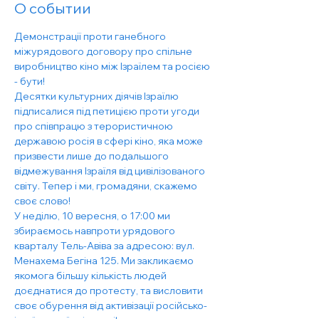
О событии
Демонстрації проти ганебного 
міжурядового договору про спільне 
виробництво кіно між Ізраїлем та росією 
- бути!
Десятки культурних діячів Ізраїлю 
підписалися під петицією проти угоди 
про співпрацю з терористичною 
державою росія в сфері кіно, яка може 
призвести лише до подальшого 
відмежування Ізраїля від цивілізованого 
світу. Тепер і ми, громадяни, скажемо 
своє слово!
У неділю, 10 вересня, о 17:00 ми 
збираємось навпроти урядового 
кварталу Тель-Авіва за адресою: вул. 
Менахема Бегіна 125. Ми закликаємо 
якомога більшу кількість людей 
доєднатися до протесту, та висловити 
своє обурення від активізації російсько-