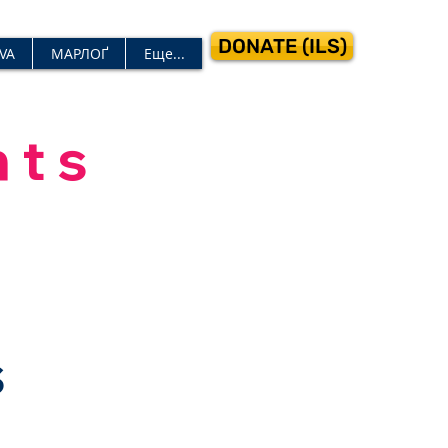
DONATE (ILS)
VA
МАРЛОҐ
Еще...
nts
s