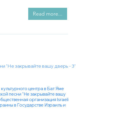
Read more...
и "Не закрывайте вашу дверь - 3"
 культурного центра в Бат Яме
кой песни "Не закрывайте вашу
 общественная организация
Israeli
краины в Государстве Израиль и