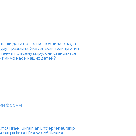
 наши дети не только помнили откуда
туру, традиции. Украинский язык третий
таемы по всему миру, они становятся
ит мимо нас и наших детей?
ий форум
ся Israeli Ukrainian Entrepreneurship
ция Israeli Friends of Ukraine