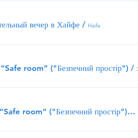
тельный вечер в Хайфе
/
Haifa
 “Safe room” ("Безпечний простір")
/
зум-проєкт “Safe room” ("Безпечний простір") з Дживою Тараненко