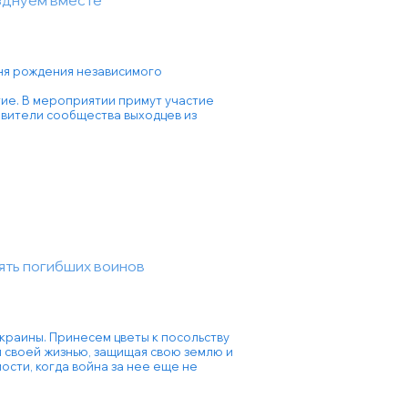
зднуем вместе
дня рождения независимого
тие. В мероприятии примут участие
авители сообщества выходцев из
ять погибших воинов
Украины. Принесем цветы к посольству
ил своей жизнью, защищая свою землю и
ости, когда война за нее еще не