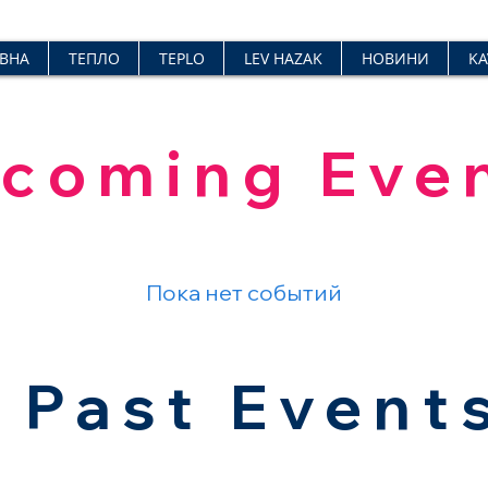
ВНА
ТЕПЛО
TEPLO
LEV HAZAK
НОВИНИ
KA
coming Eve
Пока нет событий
Past Event