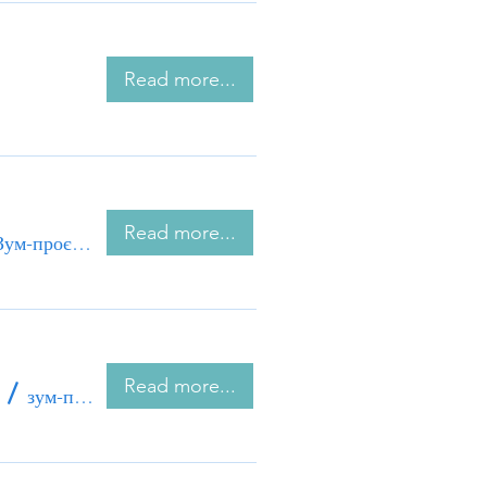
Read more...
Read more...
Зум-проєкт “Safe room - Безпечний простір"
Read more...
/
зум-проєкт “Safe room | Безпечний простір"