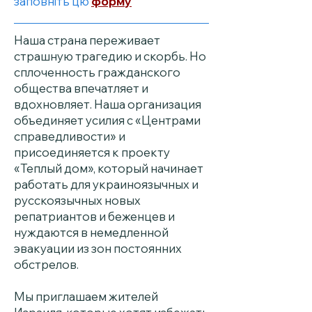
заповніть цю
форму
Наша страна переживает
страшную трагедию и скорбь. Но
сплоченность гражданского
общества впечатляет и
вдохновляет. Наша организация
объединяет усилия с «Центрами
справедливости» и
присоединяется к проекту
«Теплый дом», который начинает
работать для украиноязычных и
русскоязычных новых
репатриантов и беженцев и
нуждаются в немедленной
эвакуации из зон постоянних
обстрелов.
Мы приглашаем жителей