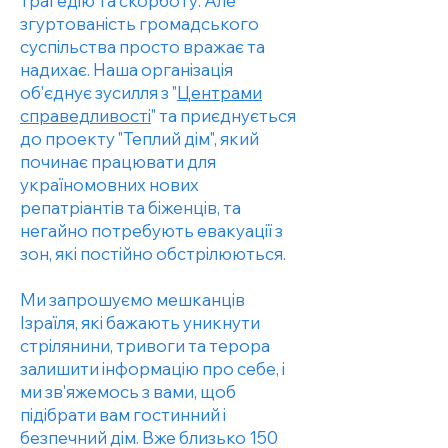
трагедію та скорботу. Але
згуртованість громадського
суспільства просто вражає та
надихає. Наша організація
об'єднує зусилля з "
Центрами
справедливості
" та приєднується
до проекту "Теплий дім", який
починає працювати для
україномовних нових
репатріантів та біженців, та
негайно потребують евакуації з
зон, які постійно обстрілюються.
Ми запрошуємо мешканців
Ізраїля, які бажають уникнути
стрілянини, тривоги та терора
залишити інформацію про себе, і
ми зв'яжемось з вами, щоб
підібрати вам гостинний і
безпечний дім. Вже близько 150