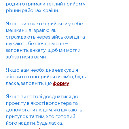
родин отримали теплий прийом у
різний районах країни.
Якщо ви хочете прийняти у себе
мешканців Ізраїлю, які
страждають через військові дії та
шукають безпечне місце –
заповніть анкету, щоб ми могли
зв'язатися з вами.
Якщо вам необхідна евакуація
або ви готові прийняти сім'ю, будь
ласка, заповніть цю
форму
Якщо ви готові доєднатися до
проекту в якості волонтера та
допомогати людям, які шукають
притулок та тим, хто готовий
його надати, будь ласка,