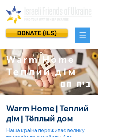
DONATE (ILS)
Warm Home
Теплий дім
בית חם
Warm Home | Теплий
дім | Тёплый дом
Наша країна переживає велику