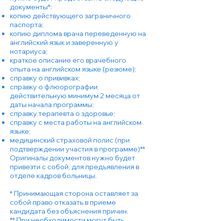
документы*:
копию действующего заграничного
паспорта;
копию диплома врача переведенную на
английский язык и заверенную у
нотариуса;
краткое описание его врачебного
опыта на английском языке (резюме);
справку о прививках;
справку о флюорографии,
действительную минимум 2 месяца от
даты начала программы;
справку терапевта о здоровье;
справку с места работы на английском
языке;
медицинский страховой полис (при
подтверждении участия в программе)**
Оригиналы документов нужно будет
привезти с собой, для предъявления в
отделе кадров больницы.
* Принимающая сторона оставляет за
собой право отказать в приеме
кандидата без объяснения причин.
** При необходимости могут быть