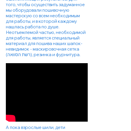
того, чтобы осуществить задуманное
мы оборудовали пошивочную
мастерскую со всем необходимым
для работы, и в которой каждому
нашлась работа по душе.
Неотъемлемой частью, необходимой
для работы, является специальный
материал для пошива наших шапок-
невидимок - маскировочная сетка
(רשת הסוואה), резинка и фурнитура.
А пока взрослые шили, дети