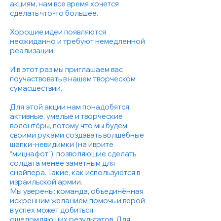
акциям, нам все время хочется
сделать что-то большее.
Хорошие идеи появляются
неожиданно и требуют немедленной
реализации.
И в этот раз мы приглашаем вас
поучаствовать в нашем творческом
сумасшествии.
Для этой акции нам понадобятся
активные, умелые и творческие
волонтёры, потому что мы будем
своими руками создавать волшебные
шапки-невидимки (на иврите
“мицнафот”), позволяющие сделать
солдата менее заметным для
снайпера. Такие, как используются в
израильской армии.
Мы уверены: команда, объединённая
искренним желанием помочь и верой
в успех может добиться
ошеломляющих результатов. Для