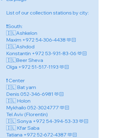
List of our collection stations by city:
❗️South:
🇮🇱Ashkelon
Maxim +972 54‑306‑4438 🫶🏻
🇮🇱Ashdod
Konstantin
+972 53-931-83-06
🫶🏻
🇮🇱Beer Sheva
Olga
+972 51-517-1193
🫶🏻
❗️ Center
🇮🇱 Bat yam
Denis
052-346-6981
🫶🏻
🇮🇱 Holon
Mykhailo
052-3024777
🫶🏻
Tel Aviv (Florentin)
🇮🇱 Sonya
+972 54-394-53-33
🫶🏻
🇮🇱 Kfar Saba
Tatiana +972 52‑672‑4387 🫶🏻