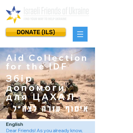
DONATE (ILS)
Aid Collection
for the IDF
Збір
допомоги
для ЦАХАЛ
איסוף עזרה לצה״ל
English
Dear Friends! As you already know,