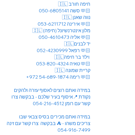
🇮🇱 חיפה חורב
050-6805141
סשה
🫶🏻
🇮🇱 נווה שאנן
053-6211712
אירינה
🫶🏻
🇮🇱 מלון אינטרנשיונל (חיפה)
050-4610473
אליה
🫶🏻
🇮🇱יד לבנים
052-4230999
רפאל
🫶🏻
🇮🇱וילד בר חיפה
053-820-4324
טאיה
🫶🏻
🇮🇱 קריית שמונה
+972 54-689-1874
רימה 🫶🏻
במידה ואתם רוצים לאסוף עזרה ולהקים
נקודת 📍איסוף בעיר שלכם - בבקשה צרו
054-216-4512
קשר עם רומן
במידה ואתם מכירים בסיס צבאי שבו
צריכים משהו - ⛺️ בבקשה צרו קשר עם זינה
054-916-7499