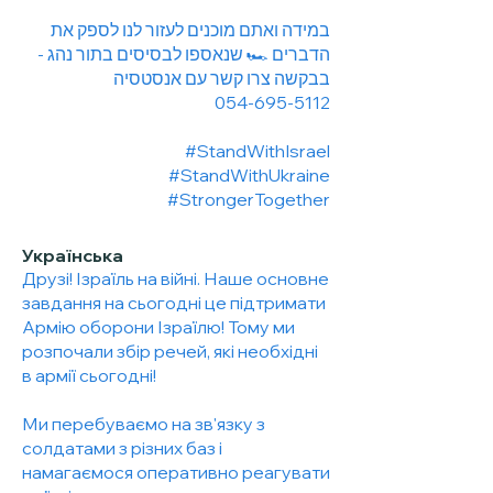
במידה ואתם מוכנים לעזור לנו לספק את
הדברים 🏎️ שנאספו לבסיסים בתור נהג -
בבקשה צרו קשר עם אנסטסיה
054-695-5112
#StandWithIsrael
#StandWithUkraine
#StrongerTogether
Українська
Друзі! Ізраїль на війні. Наше основне
завдання на сьогодні це підтримати
Армію оборони Ізраїлю! Тому ми
розпочали збір речей, які необхідні
в армії сьогодні!
Ми перебуваємо на зв'язку з
солдатами з різних баз і
намагаємося оперативно реагувати