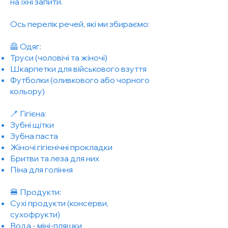
на їхні запити.
Ось перелік речей, які ми збираємо:
🦺 Одяг:
Труси (чоловічі та жіночі)
Шкарпетки для військового взуття
Футболки (оливкового або чорного
кольору)
🪥 Гігієна:
Зубні щітки
Зубна паста
Жіночі гігієнічні прокладки
Бритви та леза для них
Піна для гоління
🍔 Продукти:
Сухі продукти (консерви,
сухофрукти)
Вода - міні-пляшки