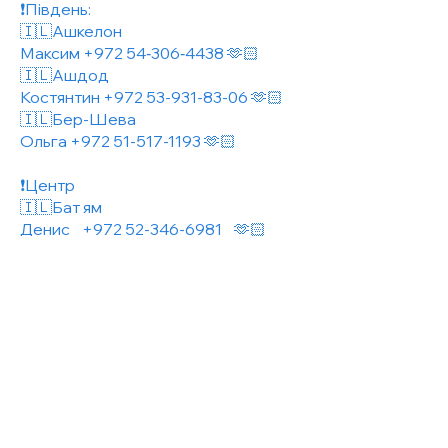
❗️Південь:
🇮🇱Ашкелон
Максим +972 54‑306‑4438 🫶🏻
🇮🇱Ашдод
Костянтин
+972 53-931-83-06
🫶🏻
🇮🇱Бер-Шева
Ольга
+972 51-517-1193
🫶🏻
❗️Центр
🇮🇱Бат ям
Денис
+972 52-346-6981
🫶🏻
🇮🇱Холон
Михайло
052-3024777
🫶🏻
🇮🇱Тель Авів (Флорентин)
Соня
054-394-53-33
🇮🇱Тель Авів
Яна ‪054‑725‑9988‬ 🫶🏻
🇮🇱Рамат Ган
Елла
054-5944857
🫶🏻
🇮🇱Кфар Саба