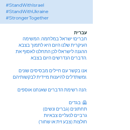
#StandWithIsrael
#StandWithUkraine
#StrongerTogether
עברית
חברים! ישראל במלחמה. המשימה
העיקרית שלנו היום היא לתמוך בצבא
ההגנה לישראל! לכן התחלנו לאסוף את
הדברים הנדרשים היום בצבא.
אנו בקשר עם חיילים מבסיסים שונים
ומשתדלים להיענות מיידית לבקשותיהם.
הנה רשימת הדברים שאנחנו אוספים:
בגדים: 🦺
תחתונים (גברים ונשים)
גרביים לנעליים צבאיות
חולצות (צבע זית או שחור)