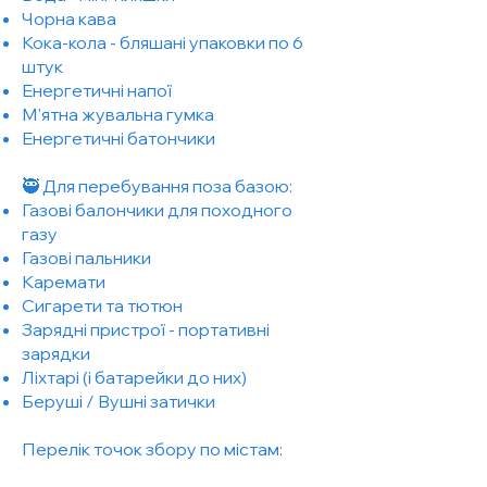
Чорна кава
Кока-кола - бляшані упаковки по 6
штук
Енергетичні напої
М'ятна жувальна гумка
Енергетичні батончики
🥷 Для перебування поза базою:
Газові балончики для походного
газу
Газові пальники
Каремати
Сигарети та тютюн
Зарядні пристрої - портативні
зарядки
Ліхтарi (і батарейки до них)
Беруші / Вушні затички
Перелік точок збору по містам: