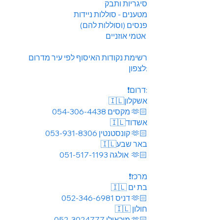
סיגריות ותבק
מטענים - סוללות ניידות
פנסים (וסוללות להם)
אטמי אוזניים
רשימת נקודות האיסוף לפי עיר מדרום
לצפון:
❗️דרום:
🇮🇱אשקלון
054-306-4438
מקסים 🫶🏻
🇮🇱אשדוד
053-931-8306
קונסטנטין
🫶🏻
🇮🇱באר שבע
051-517-1193
אולגה 🫶🏻
❗️מרכז
🇮🇱 בת ים
052-346-6981
דניס
🫶🏻
🇮🇱 חולון
052-3024777
מיכאילו
🫶🏻