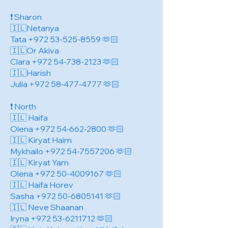
❗️ Sharon
🇮🇱Netanya
Tata
+972 53-525-8559
🫶🏻
🇮🇱Or Akiva
Clara
+972 54-738-2123
🫶🏻
🇮🇱Harish
Julia +972 58‑477‑4777 🫶🏻
❗️ North
🇮🇱 Haifa
Olena +972 54‑662‑2800 🫶🏻
🇮🇱 Kiryat Haim
Mykhailo
+972 54-7557206
🫶🏻
🇮🇱 Kiryat Yam
Olena
+972 50-4009167
🫶🏻
🇮🇱 Haifa Horev
Sasha
+972 50-6805141
🫶🏻
🇮🇱 Neve Shaanan
Iryna
+972 53-6211712
🫶🏻