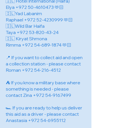
🇮🇱 Hotel International (Haifa)
Elya
+972 50-4610473
🫶🏻
🇮🇱Yad Labanim
Raphael
+972 52-4230999
🫶🏻
🇮🇱Wild Bar Haifa
Taya
+972 53-820-43-24
🇮🇱 Kiryat Shmona
Rimma
+972 54-689-1874
🫶🏻
📍 If you want to collect aid and open
a collection station - please contact
Roman
+972 54-216-4512
⛺️ If you know a military base where
something is needed - please
contact Zina
+972 54-9167499
🏎️ If you are ready to help us deliver
this aid as a driver - please contact
Anastasia
+972 54-6955112