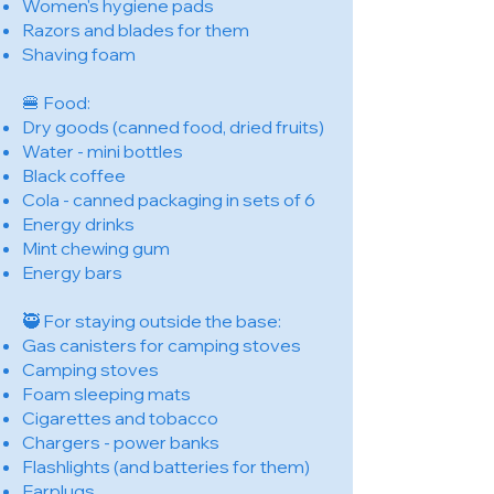
Women's hygiene pads
Razors and blades for them
Shaving foam
🍔 Food:
Dry goods (canned food, dried fruits)
Water - mini bottles
Black coffee
Cola - canned packaging in sets of 6
Energy drinks
Mint chewing gum
Energy bars
🥷 For staying outside the base:
Gas canisters for camping stoves
Camping stoves
Foam sleeping mats
Cigarettes and tobacco
Chargers - power banks
Flashlights (and batteries for them)
Earplugs