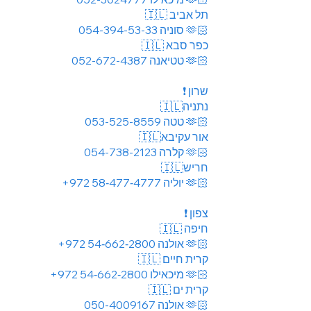
🇮🇱 תל אביב
054-394-53-33
סוניה
🫶🏻
🇮🇱 כפר סבא
052-672-4387
טטיאנה 🫶🏻
❗️ שרון
🇮🇱נתניה
053-525-8559
טטה
🫶🏻
🇮🇱אור עקיבא
054-738-2123
קלרה 🫶🏻
🇮🇱חריש
+972 58‑477‑4777 יוליה 🫶🏻
❗️ צפון
🇮🇱 חיפה
+972 54‑662‑2800 אולנה 🫶🏻
🇮🇱 קרית חיים
+972 54‑662‑2800 מיכאילו 🫶🏻
🇮🇱 קרית ים
050-4009167
אולנה
🫶🏻