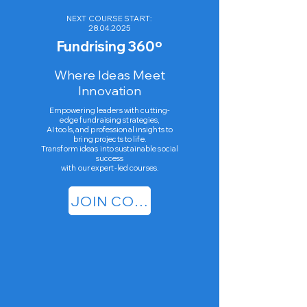
NEXT COURSE START:
28.04.2025
Fundrising 360º
Where Ideas Meet
Innovation
Empowering leaders with cutting-
edge fundraising strategies,
AI tools, and professional insights to
bring projects to life.
Transform ideas into sustainable social
success
with our expert-led courses.
JOIN COURSE