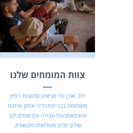
צוות המומחים שלנו
יחד, אורן וגל מביאים 30
שנות ניסיון
משותפות בבניית
תהליכי אימון ופיתוח
אישי
באמצעות עבודה עם סוסים,
תוך
שילוב כלים מעולמות
התקשורת,