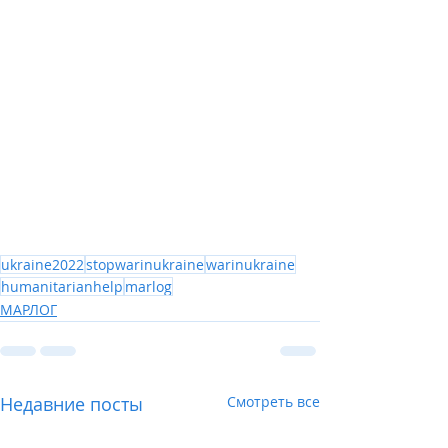
ukraine2022
stopwarinukraine
warinukraine
humanitarianhelp
marlog
МАРЛОГ
Недавние посты
Смотреть все