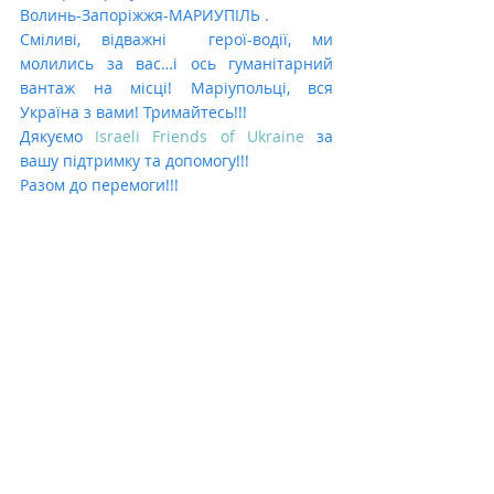
Волинь-Запоріжжя-МАРИУПІЛЬ .
Сміливі, відважні  герої-водії, ми 
молились за вас…і ось гуманітарний 
вантаж на місці! Маріупольці, вся 
Україна з вами! Тримайтесь!!!
Дякуємо 
Israeli Friends of Ukraine
 за 
вашу підтримку та допомогу!!! 
Разом до перемоги!!!