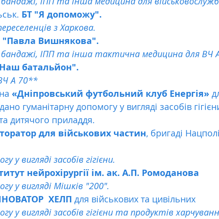
 бандажі, ІПП та інша медицина для військовослужб
ськ. 
БТ "Я допоможу". 
ереселенців з Харкова.
 "Павла Вишнякова". 
 бандажі, ІПП та інша тактична медицина для ВЧ 
"Наш батальйон". 
Ч А 70**
на 
«Дніпровський футбольний клуб Енергія»
 д
ано гуманітарну допомогу у вигляді засобів гігієни
 та дитячого приладдя.
сторатор для військових частин
, бригаді Нацполі
у у вигляді засобів гігієни.
титут нейрохірургії ім. ак. А.П. Ромоданова
гу у вигляді Мішків "200".
ННОВАТОР  ХЕЛП
 для військових та цивільних  
гу у вигляді засобів гігієни та продуктів харчуванн