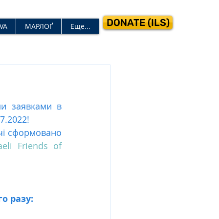
DONATE (ILS)
VA
МАРЛОҐ
Еще...
 заявками в 
7.2022!
чі сформовано 
aeli Friends of 
о разу: