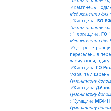
Тактичні аптечки,
✅Кам'янець Поділь
Медикаменти для п
✅Київщина. 
БО БФ
Тактичні аптечки,
✅Черкащина. 
ГО 
Медикаменти для В
✅Дніпропетровщи
переселенців перед
харчування, одягу
✅Київщина 
ГО Ре
"Азов" та лікарень 
Гуманітарну допомог
✅Київщина 
ДУ інс
Гуманітарну допомо
✅Сумщина 
МБФ І
Гуманітарну допомо