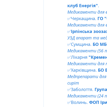
клуб Енергія"
. 
Медикаменти для в
✅Черкащина. 
ГО "
Медикаменти для в
✅
Ірпінська зооза
УЗД апарат та мед
✅Сумщина. 
БО МБ
Медикаменти (56 п
✅Лікарня 
"Кремен
Медикаменти для п
✅Харківщина. 
БО 
Медпрепарати для л
сиріт
✅Заболоття.
 Груп
Медикаменти (24 по
✅Волинь.
 ФОП Іри