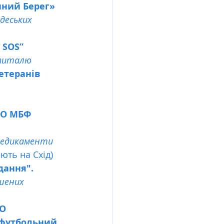
нний Берег» 
деських 
 SOS”
шпиталю
етеранів 
БО МБФ 
медикаменти
ють на Схід)
дання". 
шених 
О 
футбольний 