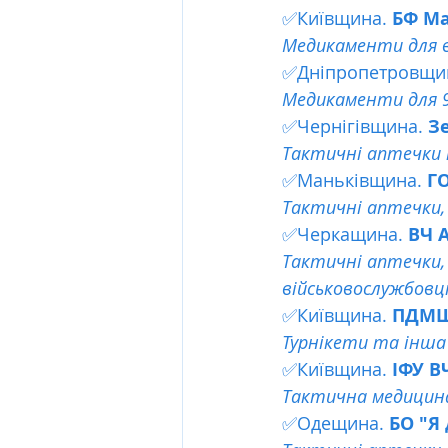
✅Київщина. 
БФ Ма
Медикаменти для в
✅Дніпропетровщин
Медикаменти для 9
✅Чернігівщина. 
З
Тактичні аптечки т
✅Маньківщина. 
Г
Тактичні аптечки,
✅Черкащина. 
ВЧ А
Тактичні аптечки,
військовослужбовці
✅Київщина. 
ПДМШ 
Турнікети та інша
✅Київщина.
 ІФУ В
Тактична медицина
✅Одещина. 
БО "Я