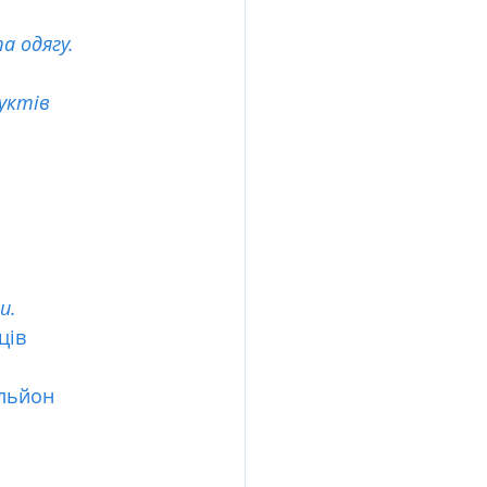
а одягу.
уктів 
и.
ців 
льйон 