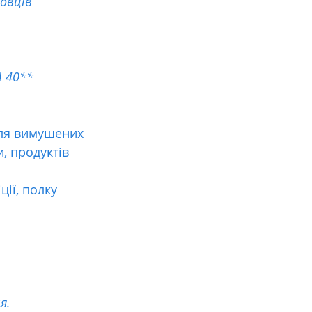
овців
А 40**
ля вимушених 
, продуктів 
ції, полку 
я.