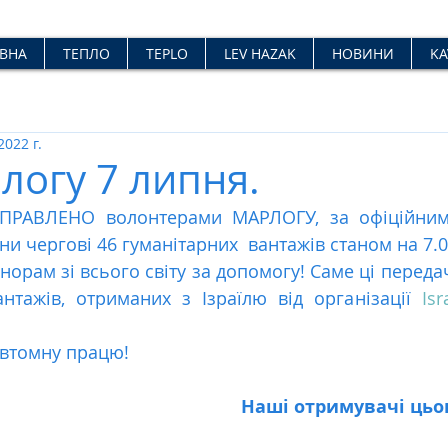
ВНА
ТЕПЛО
TEPLO
LEV HAZAK
НОВИНИ
KA
2022 г.
логу 7 липня.
РАВЛЕНО волонтерами МАРЛОГУ, за офіційними
їни чергові 46 гуманітарних  вантажів станом на 7.0
орам зі всього світу за допомогу! Саме ці переда
нтажів, отриманих з Ізраїлю від організації 
Isr
евтомну працю!
Наші отримувачі цьог