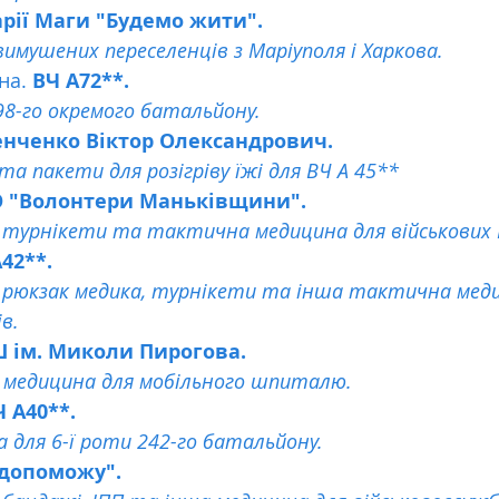
рії Маги "Будемо жити". 
имушених переселенців з Маріуполя і Харкова.
а. 
ВЧ А72**. 
8-го окремого батальйону.
енченко Віктор Олександрович.
а пакети для розігріву їжі для ВЧ А 45**
О "Волонтери Маньківщини". 
 турнікети та тактична медицина для військових 
42**. 
 рюкзак медика, турнікети та інша тактична меди
в.
ім. Миколи Пирогова. 
 медицина для мобільного шпиталю.
Ч А40**. 
 для 6-ї роти 242-го батальйону.
 допоможу". 