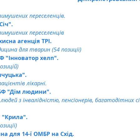
имушених переселенців.
Січ".
имушених переселенців
хисна агенція ТРІ.
ицина для тварин (54 позиції)
Ф "Інноватор хелп".
озицій)
чуцька".
ацієнтів лікарні.
БФ "Дім людини".
юдей з інвалідністю, пенсіонерів, багатодітних с
а "Крила".
зиції)
на для 14-ї ОМБР на Схід.