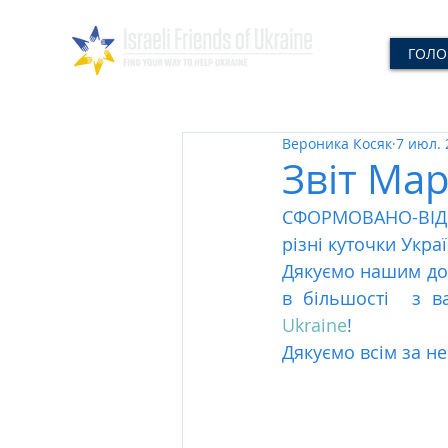
ГОЛО
Вероника Косяк
7 июл. 
Звіт Мар
СФОРМОВАНО-ВІДП
різні куточки Укра
Дякуємо нашим дон
в більшості  з ва
Ukraine
! 
Дякуємо всім за н