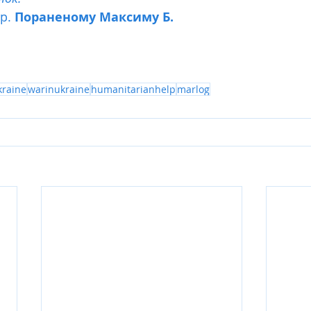
р. 
Пораненому Максиму Б.
kraine
warinukraine
humanitarianhelp
marlog