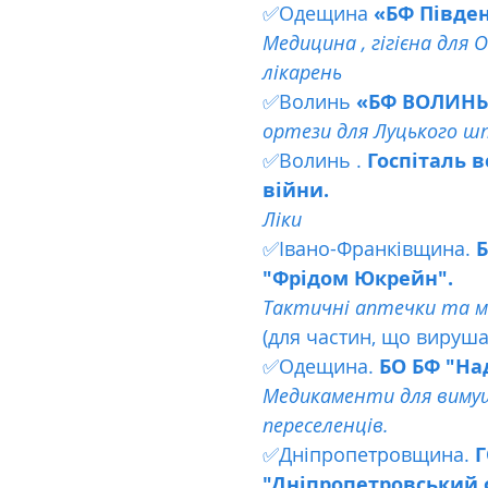
✅Одещина
 «БФ Півде
Медицина , гігієна для О
лікарень
✅Волинь 
«БФ ВОЛИНЬ
ортези для Луцького 
✅Волинь .
 Госпіталь в
війни. 
Ліки
✅Івано-Франківщина. 
"Фрідом Юкрейн".
Тактичні аптечки та 
(для частин, що вируша
✅Одещина. 
БО БФ "На
Медикаменти для виму
переселенців.
✅Дніпропетровщина. 
Г
"Дніпропетровський 