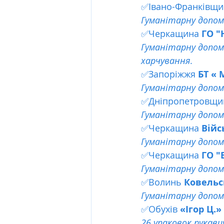
✅Івано-Франківщи
Гуманітарну допомо
✅Черкащина 
ГО "
Гуманітарну допомо
харчування
.
✅Запоріжжя
 БТ «
Гуманітарну допомог
✅Дніпропетровщи
Гуманітарну допомо
✅Черкащина 
Війс
Гуманітарну допомо
✅Черкащина
 ГО 
Гуманітарну допомо
✅Волинь 
Ковель
Гуманітарну допомо
✅Обухів 
«Ігор Ц.» 
26 упаковок рукави