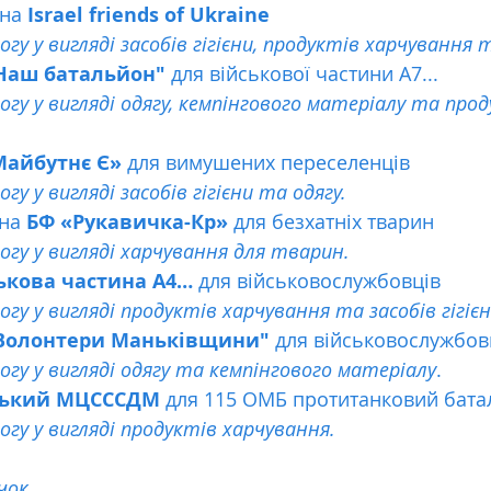
на
 Israel friends of Ukraine
гу у вигляді засобів гігієни, продуктів харчування т
Наш батальйон"
 для військової частини А7... 
гу у вигляді одягу, кемпінгового матеріалу та прод
 Майбутнє Є»
 для вимушених переселенців 
у у вигляді засобів гігієни та одягу.
на 
БФ «Рукавичка-Кр»
 для безхатніх тварин 
гу у вигляді харчування для тварин.
ькова частина А4…
 для військовослужбовців 
гу у вигляді продуктів харчування та засобів гігієн
"Волонтери Маньківщини"
 для військовослужбов
гу у вигляді одягу та кемпінгового матеріалу
.
ський МЦСССДМ
 для 115 ОМБ протитанковий бата
гу у вигляді продуктів харчування.
чок.