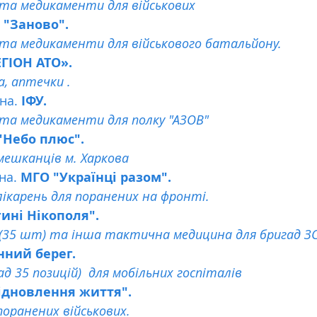
та медикаменти для військових 
 "Заново".
та медикаменти для військового батальйону.
ГІОН АТО». 
, аптечки . 
на. 
ІФУ. 
та медикаменти для полку "АЗОВ"
"Небо плюс". 
ешканців м. Харкова
а. 
МГО "Українці разом".
ікарень для поранених на фронті.
ині Нікополя". 
(35 шт) та інша тактична медицина для бригад З
нний берег. 
 35 позицій)  для мобільних госпіталів
ідновлення життя". 
оранених військових.