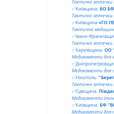
Тактичні аптечки 
✅Київщина. 
БО БФ
Тактичні аптечки 
✅Киівщина 
«ГО ЛЕ
Тактична медицина
✅Івано-Франківщи
Тактичні аптечки 
✅Харківщина. 
ОО 
Медикаменти для м
✅Дніпропетровщин
Медикаменти для л
✅Нікополь. 
"Берег
Тактичні аптечки 
✅Одещина. 
Півде
Медикаменти (понад
✅Київщина. 
БФ "В
Медикаменти для п