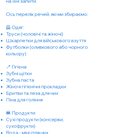
на їхні запити.
Ось перелік речей, які ми збираємо:
🦺 Одяг:
Труси (чоловічі та жіночі)
Шкарпетки для військового взуття
Футболки (оливкового або чорного
кольору)
🪥 Гігієна:
Зубні щітки
Зубна паста
Жіночі гігієнічні прокладки
Бритви та леза для них
Піна для гоління
🍔 Продукти:
Сухі продукти (консерви,
сухофрукти)
Вода - міні-пляшки