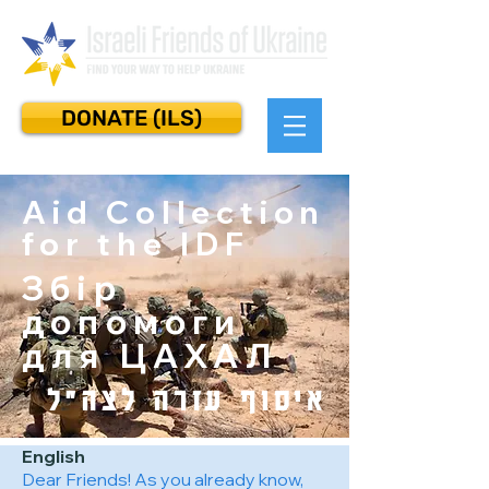
DONATE (ILS)
Aid Collection
for the IDF
Збір
допомоги
для ЦАХАЛ
איסוף עזרה לצה״ל
English
Dear Friends! As you already know,