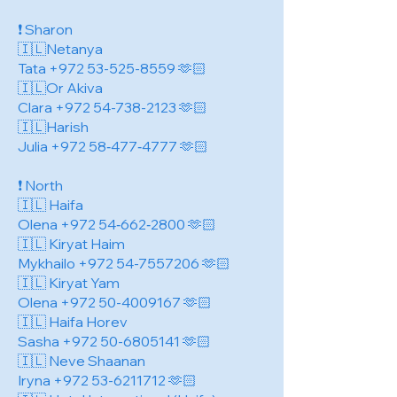
❗️ Sharon
🇮🇱Netanya
Tata
+972 53-525-8559
🫶🏻
🇮🇱Or Akiva
Clara
+972 54-738-2123
🫶🏻
🇮🇱Harish
Julia +972 58‑477‑4777 🫶🏻
❗️ North
🇮🇱 Haifa
Olena +972 54‑662‑2800 🫶🏻
🇮🇱 Kiryat Haim
Mykhailo
+972 54-7557206
🫶🏻
🇮🇱 Kiryat Yam
Olena
+972 50-4009167
🫶🏻
🇮🇱 Haifa Horev
Sasha
+972 50-6805141
🫶🏻
🇮🇱 Neve Shaanan
Iryna
+972 53-6211712
🫶🏻