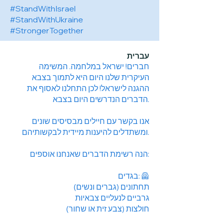
#StandWithIsrael
#StandWithUkraine
#StrongerTogether
עברית
חברים! ישראל במלחמה. המשימה
העיקרית שלנו היום היא לתמוך בצבא
ההגנה לישראל! לכן התחלנו לאסוף את
הדברים הנדרשים היום בצבא.
אנו בקשר עם חיילים מבסיסים שונים
ומשתדלים להיענות מיידית לבקשותיהם.
הנה רשימת הדברים שאנחנו אוספים:
בגדים: 🦺
תחתונים (גברים ונשים)
גרביים לנעליים צבאיות
חולצות (צבע זית או שחור)