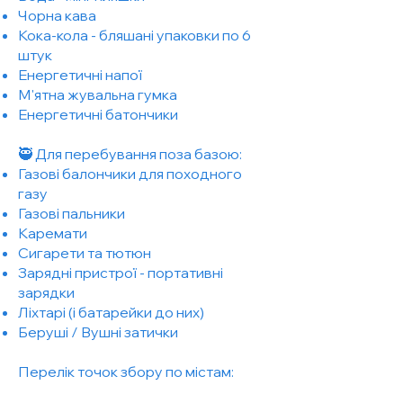
Чорна кава
Кока-кола - бляшані упаковки по 6
штук
Енергетичні напої
М'ятна жувальна гумка
Енергетичні батончики
🥷 Для перебування поза базою:
Газові балончики для походного
газу
Газові пальники
Каремати
Сигарети та тютюн
Зарядні пристрої - портативні
зарядки
Ліхтарi (і батарейки до них)
Беруші / Вушні затички
Перелік точок збору по містам: