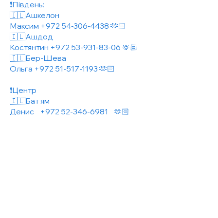
❗️Південь:
🇮🇱Ашкелон
Максим +972 54‑306‑4438 🫶🏻
🇮🇱Ашдод
Костянтин
+972 53-931-83-06
🫶🏻
🇮🇱Бер-Шева
Ольга
+972 51-517-1193
🫶🏻
❗️Центр
🇮🇱Бат ям
Денис
+972 52-346-6981
🫶🏻
🇮🇱Холон
Михайло
052-3024777
🫶🏻
🇮🇱Тель Авів (Флорентин)
Соня
054-394-53-33
🇮🇱Тель Авів
Яна ‪054‑725‑9988‬ 🫶🏻
🇮🇱Рамат Ган
Елла
054-5944857
🫶🏻
🇮🇱Кфар Саба