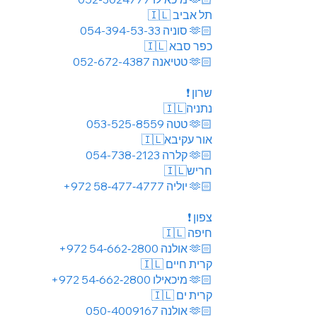
🇮🇱 תל אביב
054-394-53-33
סוניה
🫶🏻
🇮🇱 כפר סבא
052-672-4387
טטיאנה 🫶🏻
❗️ שרון
🇮🇱נתניה
053-525-8559
טטה
🫶🏻
🇮🇱אור עקיבא
054-738-2123
קלרה 🫶🏻
🇮🇱חריש
+972 58‑477‑4777 יוליה 🫶🏻
❗️ צפון
🇮🇱 חיפה
+972 54‑662‑2800 אולנה 🫶🏻
🇮🇱 קרית חיים
+972 54‑662‑2800 מיכאילו 🫶🏻
🇮🇱 קרית ים
050-4009167
אולנה
🫶🏻