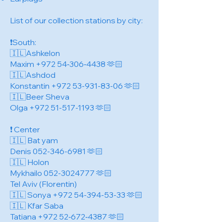
List of our collection stations by city:
❗️South:
🇮🇱Ashkelon
Maxim +972 54‑306‑4438 🫶🏻
🇮🇱Ashdod
Konstantin
+972 53-931-83-06
🫶🏻
🇮🇱Beer Sheva
Olga
+972 51-517-1193
🫶🏻
❗️ Center
🇮🇱 Bat yam
Denis
052-346-6981
🫶🏻
🇮🇱 Holon
Mykhailo
052-3024777
🫶🏻
Tel Aviv (Florentin)
🇮🇱 Sonya
+972 54-394-53-33
🫶🏻
🇮🇱 Kfar Saba
Tatiana +972 52‑672‑4387 🫶🏻