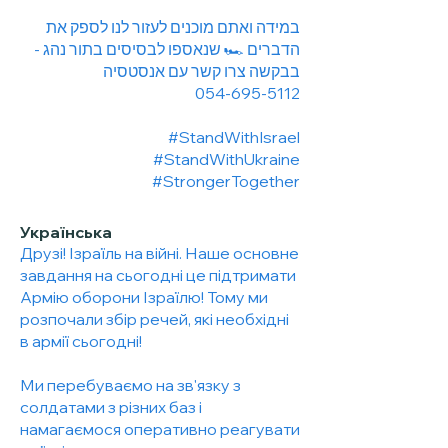
במידה ואתם מוכנים לעזור לנו לספק את
הדברים 🏎️ שנאספו לבסיסים בתור נהג -
בבקשה צרו קשר עם אנסטסיה
054-695-5112
#StandWithIsrael
#StandWithUkraine
#StrongerTogether
Українська
Друзі! Ізраїль на війні. Наше основне
завдання на сьогодні це підтримати
Армію оборони Ізраїлю! Тому ми
розпочали збір речей, які необхідні
в армії сьогодні!
Ми перебуваємо на зв'язку з
солдатами з різних баз і
намагаємося оперативно реагувати