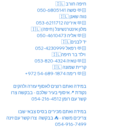
🇮🇱 חיפה חורב
050-6805141
סשה
🫶🏻
🇮🇱 נווה שאנן
053-6211712
אירינה
🫶🏻
🇮🇱 מלון אינטרנשיונל (חיפה)
050-4610473
אליה
🫶🏻
🇮🇱יד לבנים
052-4230999
רפאל
🫶🏻
🇮🇱וילד בר חיפה
053-820-4324
טאיה
🫶🏻
🇮🇱 קריית שמונה
+972 54-689-1874
רימה 🫶🏻
במידה ואתם רוצים לאסוף עזרה ולהקים
נקודת 📍איסוף בעיר שלכם - בבקשה צרו
054-216-4512
קשר עם רומן
במידה ואתם מכירים בסיס צבאי שבו
צריכים משהו - ⛺️ בבקשה צרו קשר עם זינה
054-916-7499