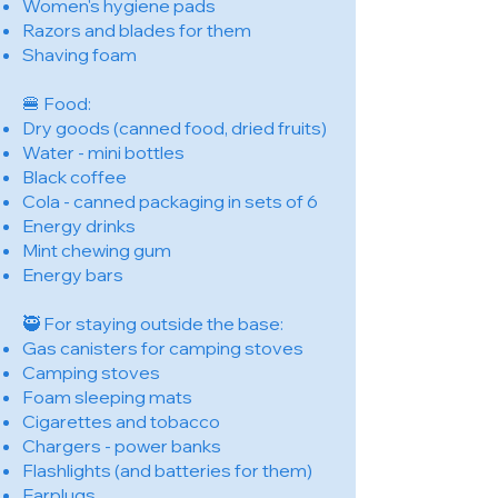
Women's hygiene pads
Razors and blades for them
Shaving foam
🍔 Food:
Dry goods (canned food, dried fruits)
Water - mini bottles
Black coffee
Cola - canned packaging in sets of 6
Energy drinks
Mint chewing gum
Energy bars
🥷 For staying outside the base:
Gas canisters for camping stoves
Camping stoves
Foam sleeping mats
Cigarettes and tobacco
Chargers - power banks
Flashlights (and batteries for them)
Earplugs