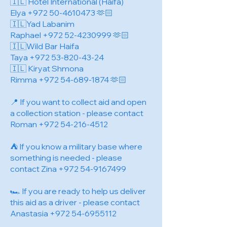
🇮🇱 Hotel International (Haifa)
Elya
+972 50-4610473
🫶🏻
🇮🇱Yad Labanim
Raphael
+972 52-4230999
🫶🏻
🇮🇱Wild Bar Haifa
Taya
+972 53-820-43-24
🇮🇱 Kiryat Shmona
Rimma
+972 54-689-1874
🫶🏻
📍 If you want to collect aid and open
a collection station - please contact
Roman
+972 54-216-4512
⛺️ If you know a military base where
something is needed - please
contact Zina
+972 54-9167499
🏎️ If you are ready to help us deliver
this aid as a driver - please contact
Anastasia
+972 54-6955112