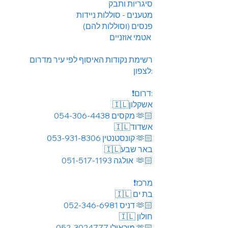
סיגריות ותבק
מטענים - סוללות ניידות
פנסים (וסוללות להם)
אטמי אוזניים
רשימת נקודות האיסוף לפי עיר מדרום
לצפון:
❗️דרום:
🇮🇱אשקלון
054-306-4438
מקסים 🫶🏻
🇮🇱אשדוד
053-931-8306
קונסטנטין
🫶🏻
🇮🇱באר שבע
051-517-1193
אולגה 🫶🏻
❗️מרכז
🇮🇱 בת ים
052-346-6981
דניס
🫶🏻
🇮🇱 חולון
052-3024777
מיכאילו
🫶🏻