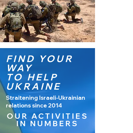
FIND YOUR
WAY
TO HELP
UKRAINE
Straitening Israeli-Ukrainian
relations since 2014
OUR ACTIVITIES
IN NUMBERS