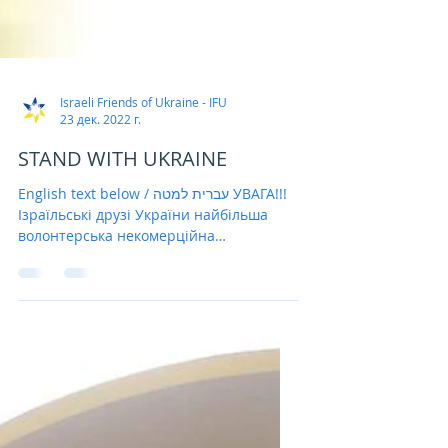
Israeli Friends of Ukraine - IFU
23 дек. 2022 г.
STAND WITH UKRAINE
English text below / עברית למטה УВАГА!!!
Ізраїльські друзі України найбільша
волонтерська некомерційна
проукраїнська організація в...