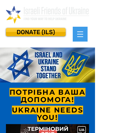
DONATE (ILS)
ПОТРІБНА ВАША
ДОПОМОГА!
UKRAINE NEEDS
YOU!