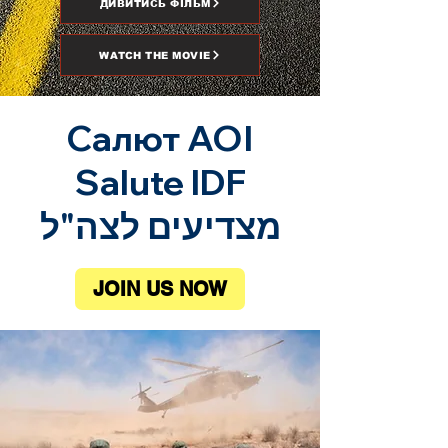
ДИВИТИСЬ ФІЛЬМ
WATCH THE MOVIE
Салют АОІ
Salute IDF
מצדיעים לצה"ל
JOIN US NOW