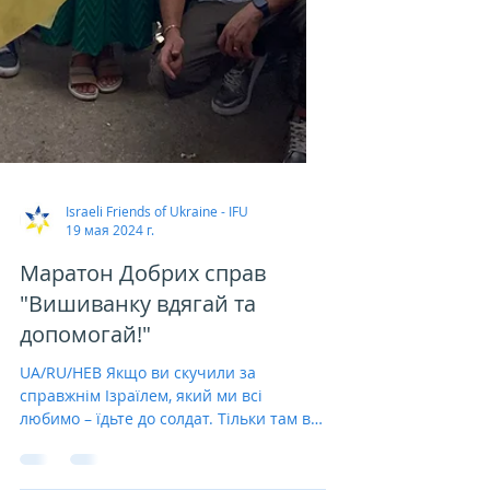
Israeli Friends of Ukraine - IFU
19 мая 2024 г.
Маратон Добрих справ
"Вишиванку вдягай та
допомогай!"
UA/RU/HEB Якщо ви скучили за
справжнім Ізраїлем, який ми всі
любимо – їдьте до солдат. Тільки там ви
можете зустріти пару...