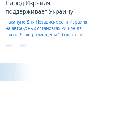
Israeli Friends of Ukraine - IFU
5 мая 2022 г.
Народ Израиля
поддерживает Украину
Накануне Дня Независимости Израиля,
на автобусных остановках Ришон-ле-
Циона были размещены 20 плакатов с
напоминанием о кровавой войне в...